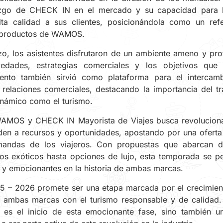
razgo de CHECK IN en el mercado y su capacidad para b
lta calidad a sus clientes, posicionándola como un ref
 productos de WAMOS.
zo, los asistentes disfrutaron de un ambiente ameno y pro
edades, estrategias comerciales y los objetivos que
ento también sirvió como plataforma para el intercam
e relaciones comerciales, destacando la importancia del tr
inámico como el turismo.
 WAMOS y CHECK IN Mayorista de Viajes busca revoluciona
den a recursos y oportunidades, apostando por una oferta
andas de los viajeros. Con propuestas que abarcan d
inos exóticos hasta opciones de lujo, esta temporada se p
 y emocionantes en la historia de ambas marcas.
 – 2026 promete ser una etapa marcada por el crecimient
 ambas marcas con el turismo responsable y de calidad. 
es el inicio de esta emocionante fase, sino también un