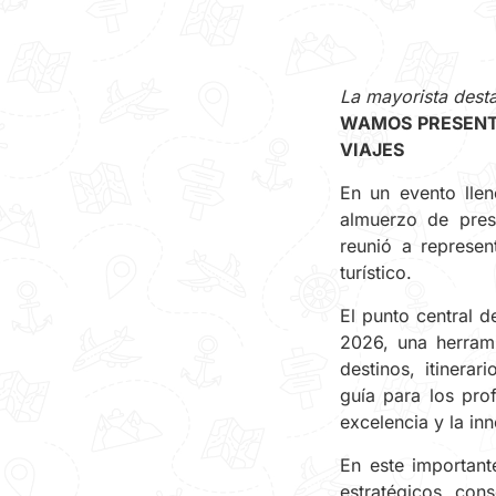
La mayorista dest
WAMOS PRESENTA
VIAJES
En un evento lle
almuerzo de pres
reunió a represen
turístico.
El punto central d
2026, una herram
destinos, itinera
guía para los pro
excelencia y la inn
En este importan
estratégicos, con