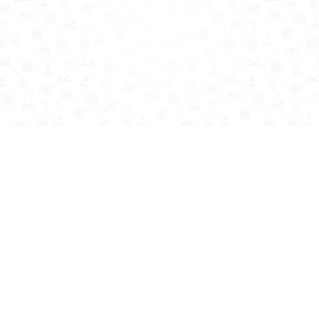
UN EQUIPO DE EXPERTOS
CHECK IN
PROFESIONALES EN
VIAJES Más de 15 años de
Trabaja con nosotros
experiencia